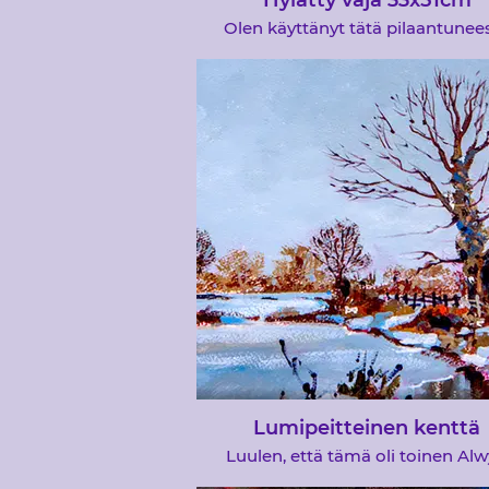
Hylätty vaja 33x51cm
Olen käyttänyt tätä pilaantunee
kuvasta muutaman kerran
mielenosoituksiin ja työpajoihin,
taiteilijat ovat aina ottaneet sen v
vierailemissani taidekerhoiss
Lumipeitteinen kenttä
Luulen, että tämä oli toinen Al
Crawshawin maalauksesta, jon