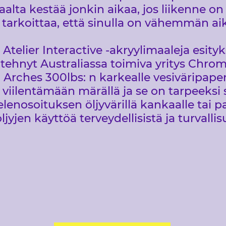
aalta kestää jonkin aikaa, jos liikenne o
tarkoittaa, että sinulla on vähemmän aik
 Atelier Interactive -akryylimaaleja esity
 tehnyt Australiassa toimiva yritys Chr
Arches 300lbs: n karkealle vesiväripaper
iilentämään märällä ja se on tarpeeksi 
enosoituksen öljyvärillä kankaalle tai pa
ljyjen käyttöä terveydellisistä ja turvallis