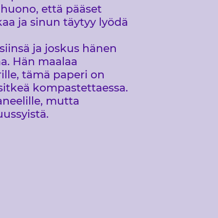
n huono, että pääset
aa ja sinun täytyy lyödä
ksiinsä ja joskus hänen
oma. Hän maalaa
ille, tämä paperi on
sitkeä kompastettaessa.
neelille, mutta
uussyistä.