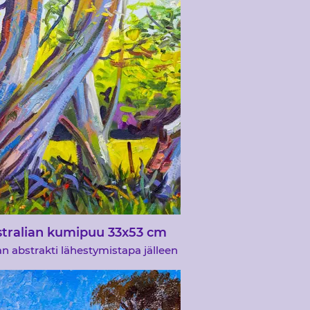
tralian kumipuu 33x53 cm
 abstrakti lähestymistapa jälleen
ällä tällä Australian kumipuun
ksella. Halusin päästä taiteeseen,
;kokeilla on ok&quot;, älä pelkää
asioita laatikosta. Olen havainnut,