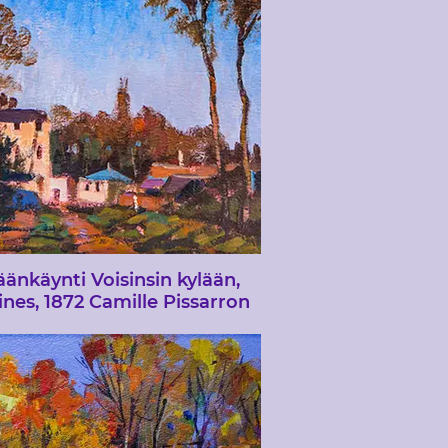
tämä lähestymistapa on valaiseva,
saatat löytää uusia näköaloja
äänkäynti Voisinsin kylään,
ines, 1872 Camille Pissarron
jälkeen
Keskustelin ranskalaisista
ressionisteista taiteilijaryhmäni
sa, kun yksi heistä kysyi minulta,
sikö mielenosoitus käyttäen yhtä
ressionistia esimerkkinä, joten
tsin &quot;Sisäänkäynti Voisinsin