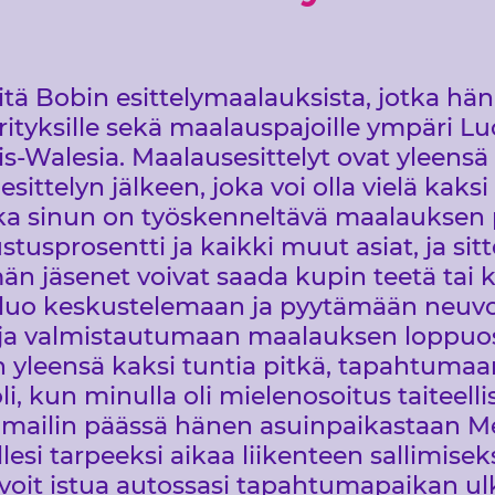
eitä Bobin esittelymaalauksista, jotka hän
rityksille sekä maalauspajoille ympäri Luo
s-Walesia. Maalausesittelyt ovat yleensä k
esittelyn jälkeen, joka voi olla vielä kaks
joka sinun on työskenneltävä maalauksen 
stusprosentti ja kaikki muut asiat, ja sit
än jäsenet voivat saada kupin teetä tai ka
jan luo keskustelemaan ja pyytämään neuvo
 ja valmistautumaan maalauksen loppuo
 yleensä kaksi tuntia pitkä, tapahtuma
li, kun minulla oli mielenosoitus taiteelli
 mailin päässä hänen asuinpaikastaan ​​M
esi tarpeeksi aikaa liikenteen sallimiseks
 voit istua autossasi tapahtumapaikan u