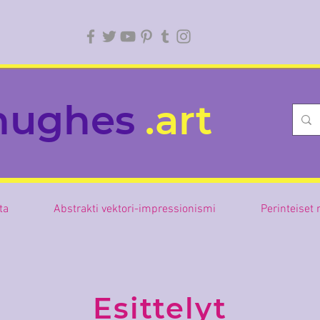
hughes
.art
sta
Abstrakti vektori-impressionismi
Perinteiset
Esittelyt