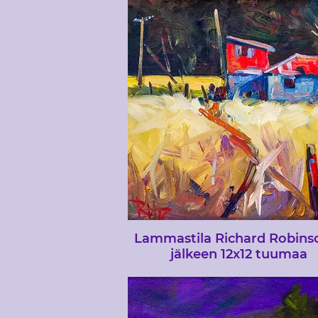
maalasin yhden opiskelijani pyynn
Olen ollut hänen työnsä ihailija pi
Lammastila Richard Robins
jälkeen 12x12 tuumaa
Kaksi tämän gallerian maalauksest
peräisin maalauksista, jotka kats
uuden-seelantilaisen taiteilijan Ri
Robinsonin maalaamista televisio