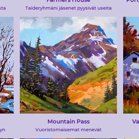
Farmers House
Port
sta
Taideryhmäni jäsenet pyysivät useita
tämän gallerian maalauksia. Joskus joku
Esi
 ja
kysyi neuvoani maalauksesta, jota
tuntia
astaan
yritettiin kopioida taidekirjasta, Alwyn
jonk
a
Crawshaw oli yksi kirja, jonka muistan.
&quo
Minulle oli helpompaa näyttää heille
kuva
askel askeleelta prosessi
luo
va
riip
mie
Mountain Pass
Va
wyn
Vuoristomaisemat menevät
ka
taiteilijaryhmien mielenosoituksissa aina