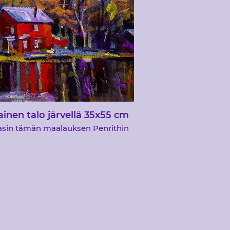
n, Yvelines, 1872 Camille Pissarron
jälkeen&quot;
inen talo järvellä 35x55 cm
asin tämän maalauksen Penrithin
eseuralle. Taideryhmän jäseniä oli
noin 60, jotka saapuivat
lenosoitukseen. Tämä oli vilkas
tely, tauon aikana monet ihmiset
kysyivät minulta kysymyksiä
käyttämästä tekniikasta ja
imaailmasta, onneksi ryhmä oli
loinen valmiista maalauksesta