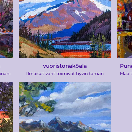
kylää
ä
vuoristonäköala
Puna
anani
Ilmaiset värit toimivat hyvin tämän
Maal
än
vuorten ja mäntymetsän maalauksen
taid
inun
kanssa
sä
mie
yksen,
esit
tään,
Tämän
iin
vär
lle
i