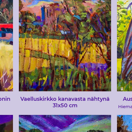
östä.
hyvin yleisön keskuudessa, varsinkin kun
tkään
Bob Ross teki suuren hittien
maalauksillaan vuoria monien vuosien
ajan
onin
Vaelluskirkko kanavasta nähtynä
Aus
31x50 cm
Hieman
tä
a oli
Ajattelin kokeilla uutta abstraktin
maalau
elin
vektorimpressionismin tyyliäni, kun
&quot
chard
maalasin tämän näkymän Mellingin
tehdä 
ssa,
kirkosta Canal-pankilta paikalliselle