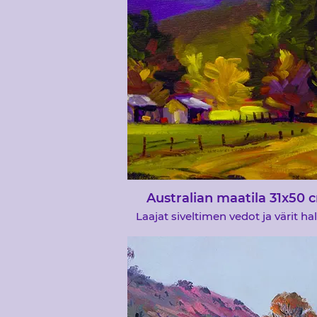
hänen maalauksensa ovat raikkait
ilmavia. Tässä maalauksessa käyt
leveitä siveltimiä halutun vaikut
saavuttamiseksi
Australian maatila 31x50 
Laajat siveltimen vedot ja värit ha
ilmaista tässä Australian maati
maalauksessa.