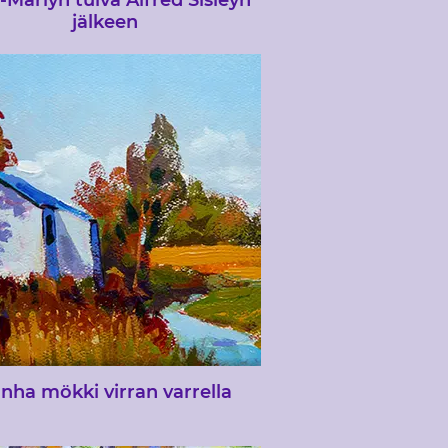
-Marlyn tulva Alfred Sisleyn
jälkeen
ttelyt kestävät yleensä alle kaksi
, joten on olennaista, että maalaus,
a aiot maalata yleisön edessä, on
t;toteutettavissa&quot;. Oikean
n valitseminen maalattavaksi on
tärkeää, se voi olla omasta
nnoksestasi tai valokuvistasi tai
taiteilijan
lokuvaviittausverkkosivustolta,
pumatta siitä, minkä valitset, sillä
tulisi olla hyvä koostumus,
lenkiintoinen aihe ja hyvät arvot
nha mökki virran varrella