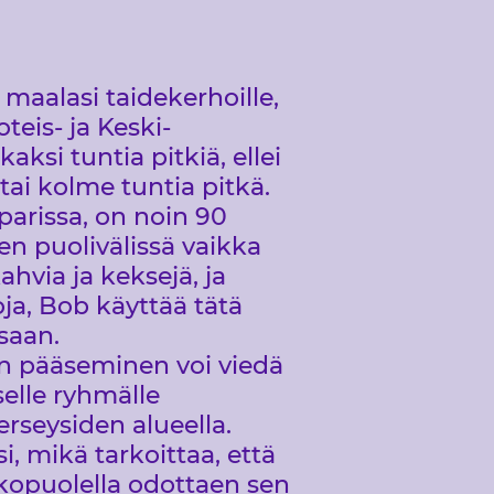
 maalasi taidekerhoille,
teis- ja Keski-
aksi tuntia pitkiä, ellei
i tai kolme tuntia pitkä.
parissa, on noin 90
ten puolivälissä vaikka
hvia ja keksejä, ja
ja, Bob käyttää tätä
saan.
an pääseminen voi viedä
selle ryhmälle
erseysiden alueella.
i, mikä tarkoittaa, että
lkopuolella odottaen sen