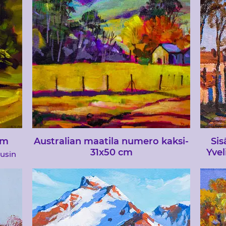
että 
a ja
taideryhmälle, mutta valitettavasti he
etään
eivät olleet niin innostuneita kuin minä ...
uksen
jotkut voitat, toiset menetät
cm
Australian maatila numero kaksi-
Sis
31x50 cm
Yvel
lusin
lan
imp
kans
teki
imp
vali