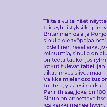
Tältä sivulta näet näytt
taideyhdistyksille, pieny
Britannian osia ja Pohjoi
sinulla ole työpajaa heti 
Todellinen reaaliaika, 
minuuttia, sinulla on alu
on teetä tauko, jos ryhm
jotkut tulevat taiteili
aikaa myös siivoamaan
Vaikka mielenosoitus on
tunteja, yksi esimerkki o
Penrithissä, joka on 100
Sinun on annettava itsell
jos kaikki menee hyvin,