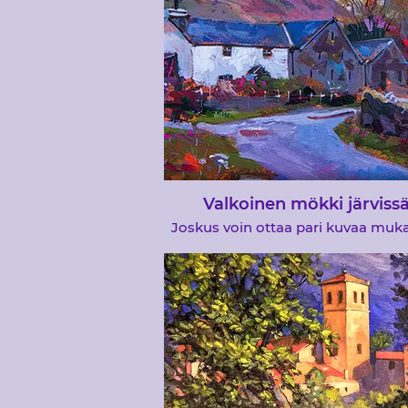
Valkoinen mökki järviss
Joskus voin ottaa pari kuvaa muk
esittelyyn ja sitten kysyä ryhm
jäseniltä, minkä kuvan haluat m
maalattavan. Otan myös yleen
kaksinkertaisen kiinnityksen ja keh
jotta lopussa oleva maalaus näyte
kaikki tehdään alle kaksi tuntia. 
maalauksen erityinen kuva valitt
valkoiseksi pestylle rakennukse