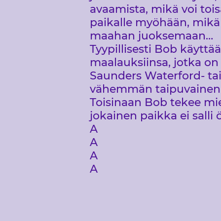
avaamista, mikä voi tois
paikalle myöhään, mikä 
maahan juoksemaan…
Tyypillisesti Bob käyttää
maalauksiinsa, jotka on
Saunders Waterford- tai 
vähemmän taipuvainen v
Toisinaan Bob tekee miel
jokainen paikka ei salli ö
A
A
A
A