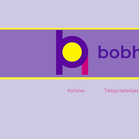
bob
Kotisivu
Tietoja taiteilija