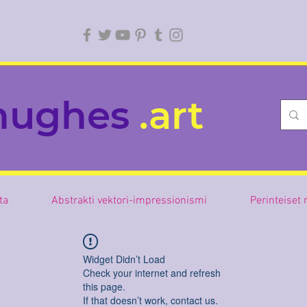
hughes
.art
sta
Abstrakti vektori-impressionismi
Perinteiset
Widget Didn’t Load
Check your internet and refresh
this page.
If that doesn’t work, contact us.