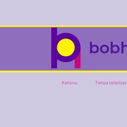
bob
Kotisivu
Tietoja taiteilija