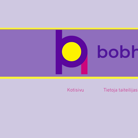
bob
Kotisivu
Tietoja taiteilija