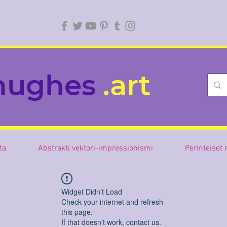
hughes
.art
sta
Abstrakti vektori-impressionismi
Perinteiset
Widget Didn’t Load
Check your internet and refresh
this page.
If that doesn’t work, contact us.